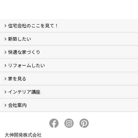
住宅会社のここを見て！
新築したい
家づくりをはじめる前に
施主をラクさせる会社とは？
理想の家を建てるには？
快適な家づくり
こだわり
大伸の家づくり体制
地熱＆太陽光の家
家づくりスケジュール
アフター・保証体制
リフォームしたい
建替えたい
家を見る
小さなリフォーム
大きなリフォーム
ビフォーアフター
インテリア講座
お客様の声
フォトギャラリー
ただいま建築中
施工実績
会社案内
イベント予告
イベント報告
会社概要
アクセス
スタッフブログ
スタッフ紹介
大伸開発の歩み
プライバシーポリシー
大伸開発株式会社