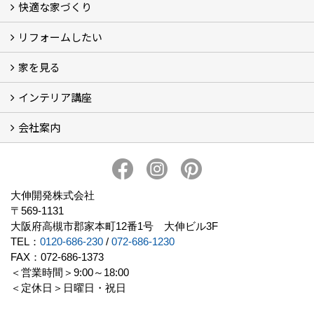
快適な家づくり
こだわり
大伸の家づくり体制
地熱＆太陽光の家
家づくりスケジュール
アフター・保証体制
リフォームしたい
建替えたい
家を見る
小さなリフォーム
大きなリフォーム
ビフォーアフター
インテリア講座
お客様の声
フォトギャラリー
ただいま建築中
施工実績
会社案内
イベント予告
イベント報告
会社概要
アクセス
スタッフブログ
スタッフ紹介
大伸開発の歩み
プライバシーポリシー
大伸開発株式会社
〒569-1131
大阪府高槻市郡家本町12番1号 大伸ビル3F
TEL：
0120-686-230
/
072-686-1230
FAX：072-686-1373
＜営業時間＞9:00～18:00
＜定休日＞日曜日・祝日