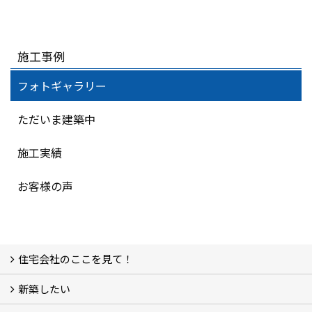
施工事例
フォトギャラリー
ただいま建築中
施工実績
お客様の声
住宅会社のここを見て！
新築したい
家づくりをはじめる前に
施主をラクさせる会社とは？
理想の家を建てるには？