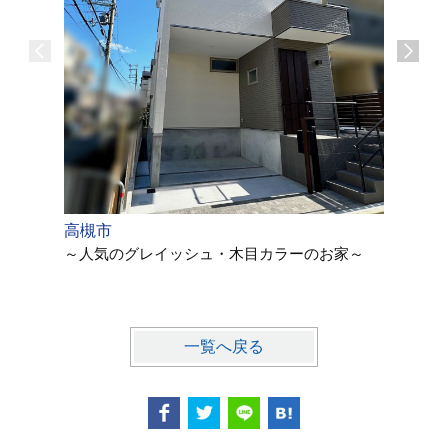
高槻市
高槻市
～人気のグレイッシュ・木目カラーのお家～
～自然で
モダンス
一覧へ戻る