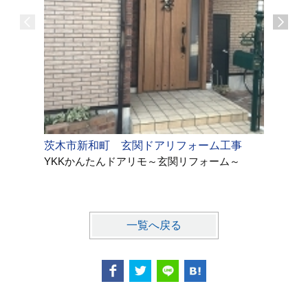
茨木市新和町 玄関ドアリフォーム工事
リフォー
YKKかんたんドアリモ～玄関リフォーム～
一覧へ戻る