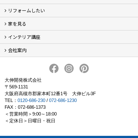
リフォームしたい
建替えたい
家を見る
小さなリフォーム
大きなリフォーム
ビフォーアフター
インテリア講座
お客様の声
フォトギャラリー
ただいま建築中
施工実績
会社案内
イベント予告
イベント報告
会社概要
アクセス
スタッフブログ
スタッフ紹介
大伸開発の歩み
プライバシーポリシー
大伸開発株式会社
〒569-1131
大阪府高槻市郡家本町12番1号 大伸ビル3F
TEL：
0120-686-230
/
072-686-1230
FAX：072-686-1373
＜営業時間＞9:00～18:00
＜定休日＞日曜日・祝日