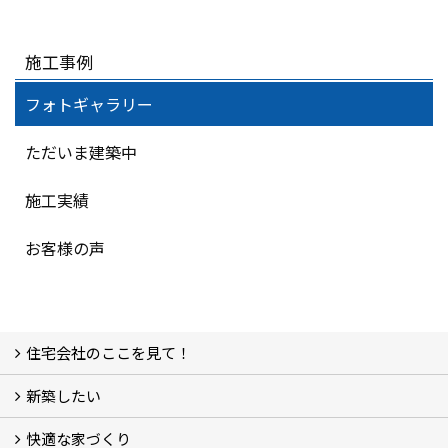
施工事例
フォトギャラリー
ただいま建築中
施工実績
お客様の声
住宅会社のここを見て！
新築したい
家づくりをはじめる前に
施主をラクさせる会社とは？
理想の家を建てるには？
快適な家づくり
こだわり
大伸の家づくり体制
地熱＆太陽光の家
家づくりスケジュール
アフター・保証体制