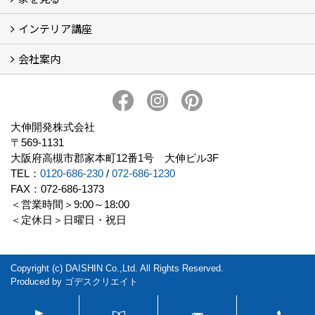
インテリア講座
お客様の声
フォトギャラリー
ただいま建築中
施工実績
会社案内
イベント予告
イベント報告
会社概要
アクセス
スタッフブログ
スタッフ紹介
大伸開発の歩み
プライバシーポリシー
大伸開発株式会社
〒569-1131
大阪府高槻市郡家本町12番1号 大伸ビル3F
TEL：
0120-686-230
/
072-686-1230
FAX：072-686-1373
＜営業時間＞9:00～18:00
＜定休日＞日曜日・祝日
Copyright (c) DAISHIN Co.,Ltd. All Rights Reserved.
Produced by
ゴデスクリエイト