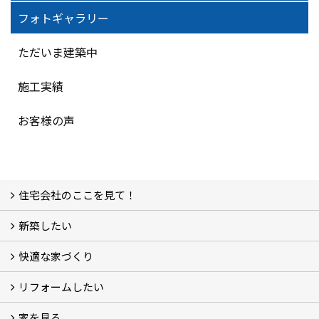
フォトギャラリー
ただいま建築中
施工実績
お客様の声
住宅会社のここを見て！
新築したい
家づくりをはじめる前に
施主をラクさせる会社とは？
理想の家を建てるには？
快適な家づくり
こだわり
大伸の家づくり体制
地熱＆太陽光の家
家づくりスケジュール
アフター・保証体制
リフォームしたい
建替えたい
家を見る
小さなリフォーム
大きなリフォーム
ビフォーアフター