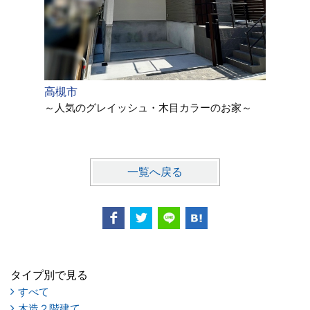
高槻市
高槻市
～人気のグレイッシュ・木目カラーのお家～
～自然で
モダンス
一覧へ戻る
タイプ別で見る
すべて
木造２階建て