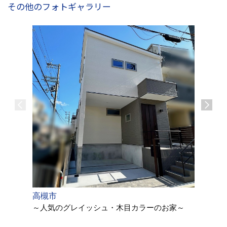
その他のフォトギャラリー
高槻市
高槻市
～人気のグレイッシュ・木目カラーのお家～
～自然で
モダンス