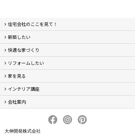
住宅会社のここを見て！
新築したい
家づくりをはじめる前に
施主をラクさせる会社とは？
理想の家を建てるには？
快適な家づくり
こだわり
大伸の家づくり体制
地熱＆太陽光の家
家づくりスケジュール
アフター・保証体制
リフォームしたい
建替えたい
家を見る
小さなリフォーム
大きなリフォーム
ビフォーアフター
インテリア講座
お客様の声
フォトギャラリー
ただいま建築中
施工実績
会社案内
イベント予告
イベント報告
会社概要
アクセス
スタッフブログ
スタッフ紹介
大伸開発の歩み
プライバシーポリシー
大伸開発株式会社