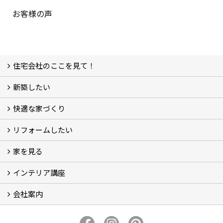
お客様の声
住宅会社のここを見て！
新築したい
家づくりをはじめる前に
施主をラクさせる会社とは？
理想の家を建てるには？
快適な家づくり
こだわり
大伸の家づくり体制
地熱＆太陽光の家
家づくりスケジュール
アフター・保証体制
リフォームしたい
建替えたい
家を見る
小さなリフォーム
大きなリフォーム
ビフォーアフター
インテリア講座
お客様の声
フォトギャラリー
ただいま建築中
施工実績
会社案内
イベント予告
イベント報告
会社概要
アクセス
スタッフブログ
スタッフ紹介
大伸開発の歩み
プライバシーポリシー