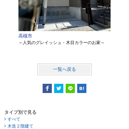
高槻市
高槻市
～人気のグレイッシュ・木目カラーのお家～
～自然で
モダンス
一覧へ戻る
タイプ別で見る
すべて
木造２階建て