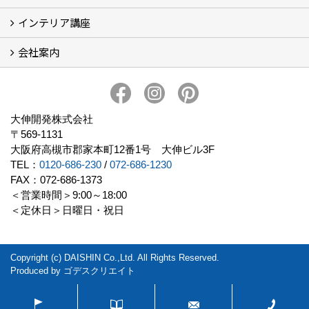
インテリア講座
お客様の声
フォトギャラリー
ただいま建築中
施工実績
会社案内
イベント予告
イベント報告
会社概要
アクセス
スタッフブログ
スタッフ紹介
大伸開発の歩み
プライバシーポリシー
大伸開発株式会社
〒569-1131
大阪府高槻市郡家本町12番1号 大伸ビル3F
TEL：
0120-686-230
/
072-686-1230
FAX：072-686-1373
＜営業時間＞9:00～18:00
＜定休日＞日曜日・祝日
Copyright (c) DAISHIN Co.,Ltd. All Rights Reserved.
Produced by
ゴデスクリエイト