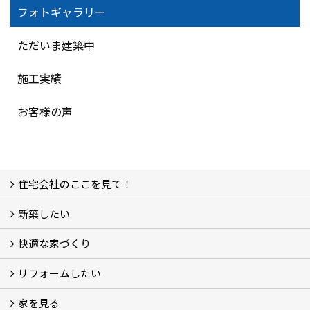
フォトギャラリー
ただいま建築中
施工実績
お客様の声
住宅会社のここを見て！
新築したい
家づくりをはじめる前に
施主をラクさせる会社とは？
理想の家を建てるには？
快適な家づくり
こだわり
大伸の家づくり体制
地熱＆太陽光の家
家づくりスケジュール
アフター・保証体制
リフォームしたい
建替えたい
家を見る
小さなリフォーム
大きなリフォーム
ビフォーアフター