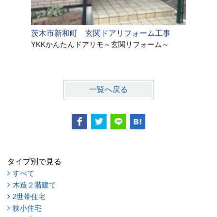
茨木市新和町 玄関ドアリフォーム工事
リフォー
YKKかんたんドアリモ～玄関リフォーム～
一覧へ戻る
タイプ別で見る
すべて
木造２階建て
2世帯住宅
狭小住宅