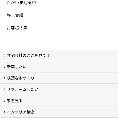
ただいま建築中
施工実績
お客様の声
住宅会社のここを見て！
新築したい
家づくりをはじめる前に
施主をラクさせる会社とは？
理想の家を建てるには？
快適な家づくり
こだわり
大伸の家づくり体制
地熱＆太陽光の家
家づくりスケジュール
アフター・保証体制
リフォームしたい
建替えたい
家を見る
小さなリフォーム
大きなリフォーム
ビフォーアフター
インテリア講座
お客様の声
フォトギャラリー
ただいま建築中
施工実績