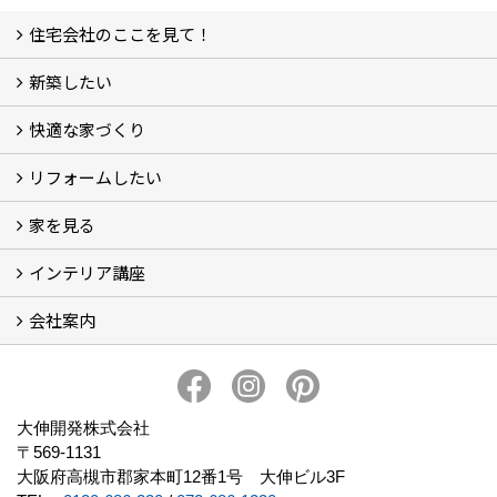
住宅会社のここを見て！
新築したい
家づくりをはじめる前に
施主をラクさせる会社とは？
理想の家を建てるには？
快適な家づくり
こだわり
大伸の家づくり体制
地熱＆太陽光の家
家づくりスケジュール
アフター・保証体制
リフォームしたい
建替えたい
家を見る
小さなリフォーム
大きなリフォーム
ビフォーアフター
インテリア講座
お客様の声
フォトギャラリー
ただいま建築中
施工実績
会社案内
イベント予告
イベント報告
会社概要
アクセス
スタッフブログ
スタッフ紹介
大伸開発の歩み
プライバシーポリシー
大伸開発株式会社
〒569-1131
大阪府高槻市郡家本町12番1号 大伸ビル3F