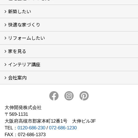
新築したい
家づくりをはじめる前に
施主をラクさせる会社とは？
理想の家を建てるには？
快適な家づくり
こだわり
大伸の家づくり体制
地熱＆太陽光の家
家づくりスケジュール
アフター・保証体制
リフォームしたい
建替えたい
家を見る
小さなリフォーム
大きなリフォーム
ビフォーアフター
インテリア講座
お客様の声
フォトギャラリー
ただいま建築中
施工実績
会社案内
イベント予告
イベント報告
会社概要
アクセス
スタッフブログ
スタッフ紹介
大伸開発の歩み
プライバシーポリシー
大伸開発株式会社
〒569-1131
大阪府高槻市郡家本町12番1号 大伸ビル3F
TEL：
0120-686-230
/
072-686-1230
FAX：072-686-1373