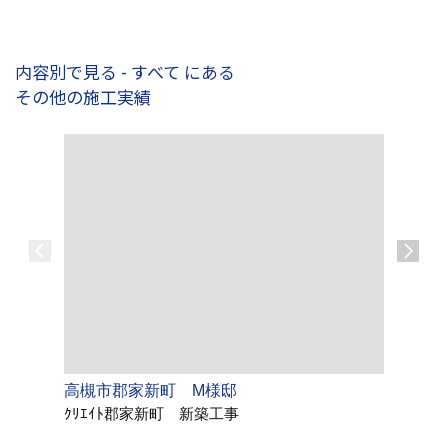
内容別で見る - すべて にある
その他の施工実績
高槻市郡家新町 M様邸
茨木市鮎
ｸﾘｴｲﾄ郡家新町 新築工事
ｸﾘｴｲ