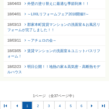
18/04/03
外壁の塗り替えに最適な季節到来！！
18/04/01
～LIXILリフォームフェア2018開催!!～
18/03/13
郡家本町賃貸マンションの洗面室＆お風呂リ
フォームが完了しました！！
18/03/11
～アチェロの会～
18/03/05
賃貸マンションの洗面室＆ユニットバスリフ
ォーム！
18/02/23
明日公開！！地熱の家＆高気密・高断熱モデ
ルハウス
1ページ （全37ページ中）
1
2
3
4
5
6