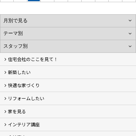
住宅会社のここを見て！
新築したい
家づくりをはじめる前に
施主をラクさせる会社とは？
理想の家を建てるには？
快適な家づくり
こだわり
大伸の家づくり体制
地熱＆太陽光の家
家づくりスケジュール
アフター・保証体制
リフォームしたい
建替えたい
家を見る
小さなリフォーム
大きなリフォーム
ビフォーアフター
インテリア講座
お客様の声
フォトギャラリー
ただいま建築中
施工実績