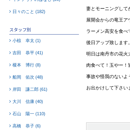
妻とモーニングして
日々のこと (182)
展開会からの竜王ア
スタッフ別
ラーメン高安を食べ
小椋 幸太 (1)
後日アップ致します
吉田 恭平 (41)
明日は南丹市の花火
榎本 博行 (8)
肉食べて！玉やー！
事故や怪我のないよ
船岡 佑次 (48)
お出かけして下さい
岸田 謙二郎 (61)
大川 信康 (40)
石山 陽一 (110)
高橋 恭子 (6)