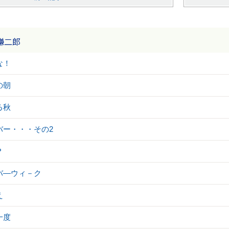
謙二郎
な！
の朝
る秋
バー・・・その2
？
バ―ウィ－ク
え
一度