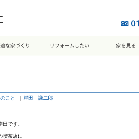
0
快適な家づくり
リフォームしたい
家を見る
々のこと
｜
岸田 謙二郎
岸田です。
の喫茶店に