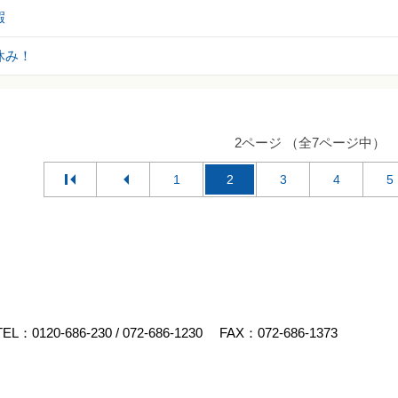
暇
休み！
2ページ （全7ページ中）
1
2
3
4
5
TEL：
0120-686-230
/
072-686-1230
FAX：072-686-1373