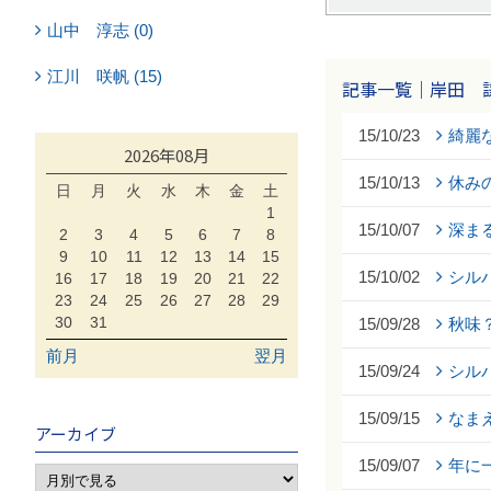
山中 淳志 (0)
江川 咲帆 (15)
記事一覧｜岸田 
15/10/23
綺麗
2026年08月
15/10/13
休み
日
月
火
水
木
金
土
1
15/10/07
深ま
2
3
4
5
6
7
8
9
10
11
12
13
14
15
15/10/02
シル
16
17
18
19
20
21
22
23
24
25
26
27
28
29
30
31
15/09/28
秋味
前月
翌月
15/09/24
シル
15/09/15
なま
アーカイブ
15/09/07
年に