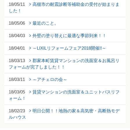
18/05/11
高槻市の耐震診断等補助金の受付が始まりま
した！
18/05/06
最近のこと。
18/04/03
外壁の塗り替えに最適な季節到来！！
18/04/01
～LIXILリフォームフェア2018開催!!～
18/03/13
郡家本町賃貸マンションの洗面室＆お風呂リ
フォームが完了しました！！
18/03/11
～アチェロの会～
18/03/05
賃貸マンションの洗面室＆ユニットバスリフ
ォーム！
18/02/23
明日公開！！地熱の家＆高気密・高断熱モデ
ルハウス