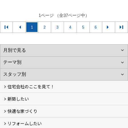
1ページ （全37ページ中）
1
2
3
4
5
6
住宅会社のここを見て！
新築したい
家づくりをはじめる前に
施主をラクさせる会社とは？
理想の家を建てるには？
快適な家づくり
こだわり
大伸の家づくり体制
地熱＆太陽光の家
家づくりスケジュール
アフター・保証体制
リフォームしたい
建替えたい