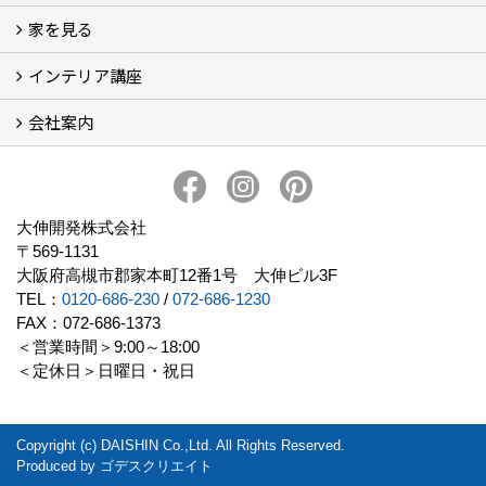
家を見る
小さなリフォーム
大きなリフォーム
ビフォーアフター
インテリア講座
お客様の声
フォトギャラリー
ただいま建築中
施工実績
会社案内
イベント予告
イベント報告
会社概要
アクセス
スタッフブログ
スタッフ紹介
大伸開発の歩み
プライバシーポリシー
大伸開発株式会社
〒569-1131
大阪府高槻市郡家本町12番1号 大伸ビル3F
TEL：
0120-686-230
/
072-686-1230
FAX：072-686-1373
＜営業時間＞9:00～18:00
＜定休日＞日曜日・祝日
Copyright (c) DAISHIN Co.,Ltd. All Rights Reserved.
Produced by
ゴデスクリエイト