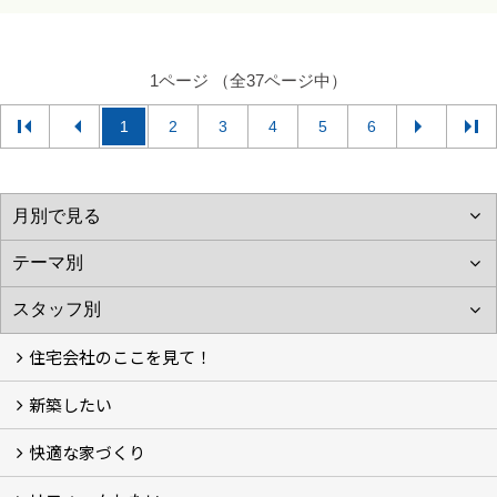
1ページ （全37ページ中）
1
2
3
4
5
6
住宅会社のここを見て！
新築したい
家づくりをはじめる前に
施主をラクさせる会社とは？
理想の家を建てるには？
快適な家づくり
こだわり
大伸の家づくり体制
地熱＆太陽光の家
家づくりスケジュール
アフター・保証体制