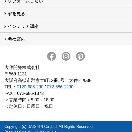
リフォームしたい
建替えたい
家を見る
小さなリフォーム
大きなリフォーム
ビフォーアフター
インテリア講座
お客様の声
フォトギャラリー
ただいま建築中
施工実績
会社案内
イベント予告
イベント報告
会社概要
アクセス
スタッフブログ
スタッフ紹介
大伸開発の歩み
プライバシーポリシー
大伸開発株式会社
〒569-1131
大阪府高槻市郡家本町12番1号 大伸ビル3F
TEL：
0120-686-230
/
072-686-1230
FAX：072-686-1373
＜営業時間＞9:00～18:00
＜定休日＞日曜日・祝日
Copyright (c) DAISHIN Co.,Ltd. All Rights Reserved.