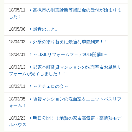
18/05/11
高槻市の耐震診断等補助金の受付が始まりま
した！
18/05/06
最近のこと。
18/04/03
外壁の塗り替えに最適な季節到来！！
18/04/01
～LIXILリフォームフェア2018開催!!～
18/03/13
郡家本町賃貸マンションの洗面室＆お風呂リ
フォームが完了しました！！
18/03/11
～アチェロの会～
18/03/05
賃貸マンションの洗面室＆ユニットバスリフ
ォーム！
18/02/23
明日公開！！地熱の家＆高気密・高断熱モデ
ルハウス