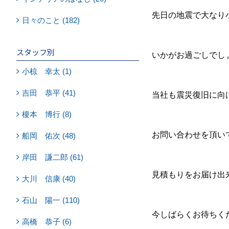
先日の地震で大なり
日々のこと (182)
スタッフ別
いかがお過ごしでし
小椋 幸太 (1)
吉田 恭平 (41)
当社も震災復旧に向
榎本 博行 (8)
お問い合わせを頂い
船岡 佑次 (48)
岸田 謙二郎 (61)
見積もりをお届け出
大川 信康 (40)
石山 陽一 (110)
今しばらくお待ちく
高橋 恭子 (6)