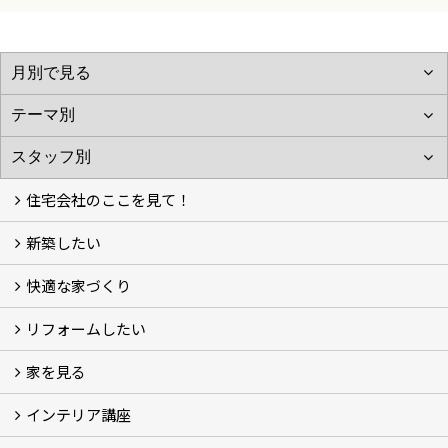
住宅会社のここを見て！
新築したい
家づくりをはじめる前に
施主をラクさせる会社とは？
理想の家を建てるには？
快適な家づくり
こだわり
大伸の家づくり体制
地熱＆太陽光の家
家づくりスケジュール
アフター・保証体制
リフォームしたい
建替えたい
家を見る
小さなリフォーム
大きなリフォーム
ビフォーアフター
インテリア講座
お客様の声
フォトギャラリー
ただいま建築中
施工実績