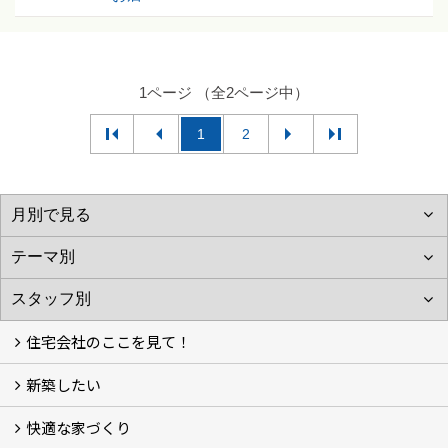
1ページ （全2ページ中）
1
2
住宅会社のここを見て！
新築したい
家づくりをはじめる前に
施主をラクさせる会社とは？
理想の家を建てるには？
快適な家づくり
こだわり
大伸の家づくり体制
地熱＆太陽光の家
家づくりスケジュール
アフター・保証体制