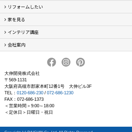
リフォームしたい
建替えたい
家を見る
小さなリフォーム
大きなリフォーム
ビフォーアフター
インテリア講座
お客様の声
フォトギャラリー
ただいま建築中
施工実績
会社案内
イベント予告
イベント報告
会社概要
アクセス
スタッフブログ
スタッフ紹介
大伸開発の歩み
プライバシーポリシー
大伸開発株式会社
〒569-1131
大阪府高槻市郡家本町12番1号 大伸ビル3F
TEL：
0120-686-230
/
072-686-1230
FAX：072-686-1373
＜営業時間＞9:00～18:00
＜定休日＞日曜日・祝日