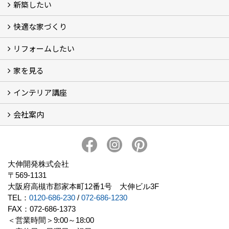
新築したい
家づくりをはじめる前に
施主をラクさせる会社とは？
理想の家を建てるには？
快適な家づくり
こだわり
大伸の家づくり体制
地熱＆太陽光の家
家づくりスケジュール
アフター・保証体制
リフォームしたい
建替えたい
家を見る
小さなリフォーム
大きなリフォーム
ビフォーアフター
インテリア講座
お客様の声
フォトギャラリー
ただいま建築中
施工実績
会社案内
イベント予告
イベント報告
会社概要
アクセス
スタッフブログ
スタッフ紹介
大伸開発の歩み
プライバシーポリシー
大伸開発株式会社
〒569-1131
大阪府高槻市郡家本町12番1号 大伸ビル3F
TEL：
0120-686-230
/
072-686-1230
FAX：072-686-1373
＜営業時間＞9:00～18:00