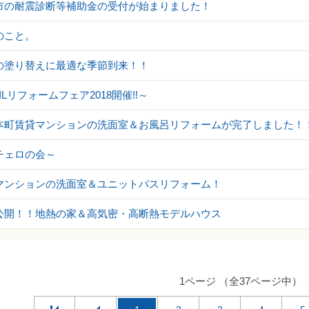
市の耐震診断等補助金の受付が始まりました！
のこと。
の塗り替えに最適な季節到来！！
XILリフォームフェア2018開催!!～
本町賃貸マンションの洗面室＆お風呂リフォームが完了しました！
チェロの会～
マンションの洗面室＆ユニットバスリフォーム！
公開！！地熱の家＆高気密・高断熱モデルハウス
1ページ （全37ページ中）