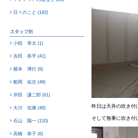
日々のこと (182)
スタッフ別
小椋 幸太 (1)
吉田 恭平 (41)
榎本 博行 (8)
船岡 佑次 (48)
岸田 謙二郎 (61)
昨日は天井の吹き付
大川 信康 (40)
そして無事に吹き付
石山 陽一 (110)
高橋 恭子 (6)