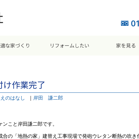
0
快適な家づくり
リフォームしたい
家を見る
付け作業完了
替えのはなし
｜
岸田 謙二郎
ケンこと岸田謙二郎です。
成合の「地熱の家」建替え工事現場で発砲ウレタン断熱の吹き