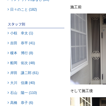
施工前
日々のこと (182)
スタッフ別
小椋 幸太 (1)
吉田 恭平 (41)
榎本 博行 (8)
船岡 佑次 (48)
岸田 謙二郎 (61)
大川 信康 (40)
そして施工後
石山 陽一 (110)
高橋 恭子 (6)