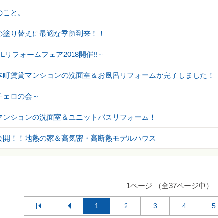
のこと。
の塗り替えに最適な季節到来！！
XILリフォームフェア2018開催!!～
本町賃貸マンションの洗面室＆お風呂リフォームが完了しました！
チェロの会～
マンションの洗面室＆ユニットバスリフォーム！
公開！！地熱の家＆高気密・高断熱モデルハウス
1ページ （全37ページ中）
1
2
3
4
5