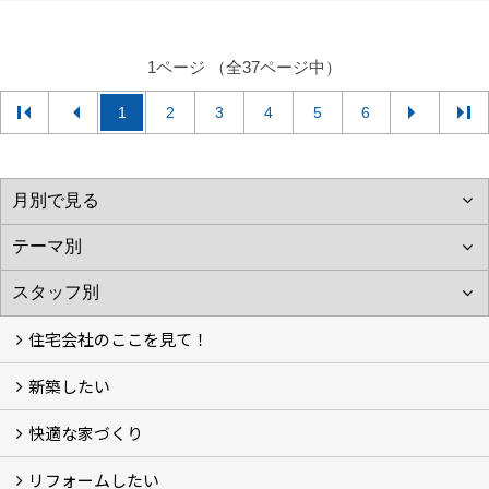
1ページ （全37ページ中）
1
2
3
4
5
6
住宅会社のここを見て！
新築したい
家づくりをはじめる前に
施主をラクさせる会社とは？
理想の家を建てるには？
快適な家づくり
こだわり
大伸の家づくり体制
地熱＆太陽光の家
家づくりスケジュール
アフター・保証体制
リフォームしたい
建替えたい