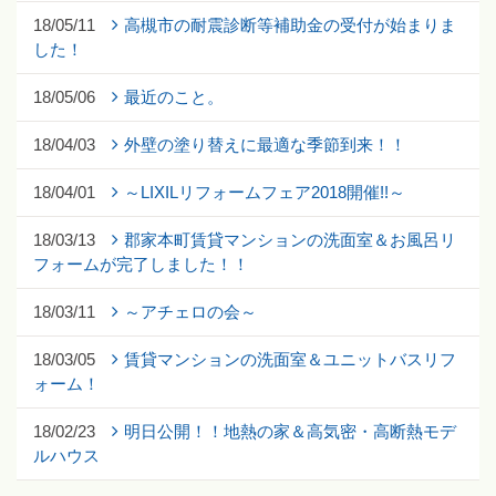
18/05/11
高槻市の耐震診断等補助金の受付が始まりま
した！
18/05/06
最近のこと。
18/04/03
外壁の塗り替えに最適な季節到来！！
18/04/01
～LIXILリフォームフェア2018開催!!～
18/03/13
郡家本町賃貸マンションの洗面室＆お風呂リ
フォームが完了しました！！
18/03/11
～アチェロの会～
18/03/05
賃貸マンションの洗面室＆ユニットバスリフ
ォーム！
18/02/23
明日公開！！地熱の家＆高気密・高断熱モデ
ルハウス