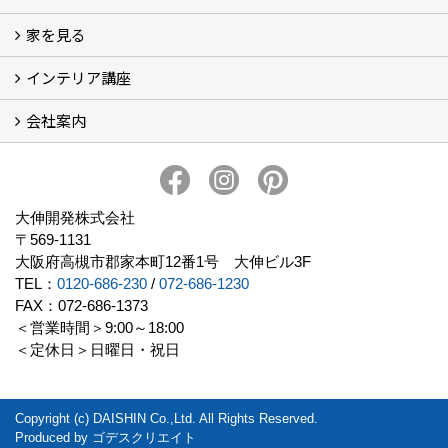
家を見る
小さなリフォーム
大きなリフォーム
ビフォーアフター
インテリア講座
お客様の声
フォトギャラリー
ただいま建築中
施工実績
会社案内
イベント予告
イベント報告
会社概要
アクセス
スタッフブログ
スタッフ紹介
大伸開発の歩み
プライバシーポリシー
大伸開発株式会社
〒569-1131
大阪府高槻市郡家本町12番1号 大伸ビル3F
TEL：
0120-686-230
/
072-686-1230
FAX：072-686-1373
＜営業時間＞9:00～18:00
＜定休日＞日曜日・祝日
Copyright (c) DAISHIN Co.,Ltd. All Rights Reserved.
Produced by
ゴデスクリエイト