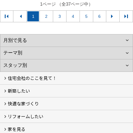
1ページ （全37ページ中）
1
2
3
4
5
6
住宅会社のここを見て！
新築したい
家づくりをはじめる前に
施主をラクさせる会社とは？
理想の家を建てるには？
快適な家づくり
こだわり
大伸の家づくり体制
地熱＆太陽光の家
家づくりスケジュール
アフター・保証体制
リフォームしたい
建替えたい
家を見る
小さなリフォーム
大きなリフォーム
ビフォーアフター