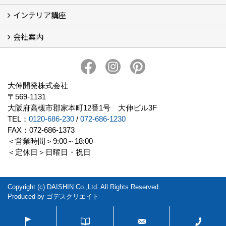
インテリア講座
お客様の声
フォトギャラリー
ただいま建築中
施工実績
会社案内
イベント予告
イベント報告
会社概要
アクセス
スタッフブログ
スタッフ紹介
大伸開発の歩み
プライバシーポリシー
大伸開発株式会社
〒569-1131
大阪府高槻市郡家本町12番1号 大伸ビル3F
TEL：
0120-686-230
/
072-686-1230
FAX：072-686-1373
＜営業時間＞9:00～18:00
＜定休日＞日曜日・祝日
Copyright (c) DAISHIN Co.,Ltd. All Rights Reserved.
Produced by
ゴデスクリエイト