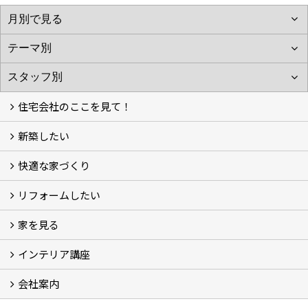
住宅会社のここを見て！
新築したい
家づくりをはじめる前に
施主をラクさせる会社とは？
理想の家を建てるには？
快適な家づくり
こだわり
大伸の家づくり体制
地熱＆太陽光の家
家づくりスケジュール
アフター・保証体制
リフォームしたい
建替えたい
家を見る
小さなリフォーム
大きなリフォーム
ビフォーアフター
インテリア講座
お客様の声
フォトギャラリー
ただいま建築中
施工実績
会社案内
イベント予告
イベント報告