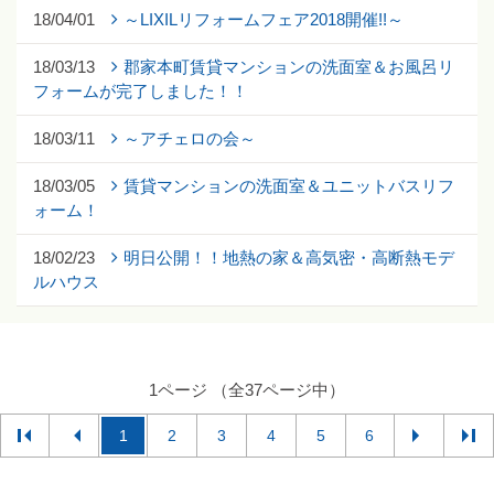
18/04/01
～LIXILリフォームフェア2018開催!!～
18/03/13
郡家本町賃貸マンションの洗面室＆お風呂リ
フォームが完了しました！！
18/03/11
～アチェロの会～
18/03/05
賃貸マンションの洗面室＆ユニットバスリフ
ォーム！
18/02/23
明日公開！！地熱の家＆高気密・高断熱モデ
ルハウス
1ページ （全37ページ中）
1
2
3
4
5
6