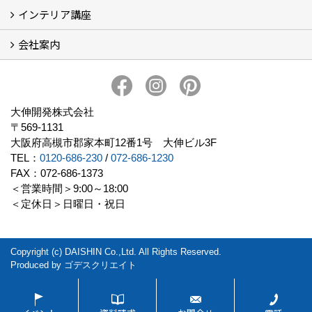
インテリア講座
お客様の声
フォトギャラリー
ただいま建築中
施工実績
会社案内
イベント予告
イベント報告
会社概要
アクセス
スタッフブログ
スタッフ紹介
大伸開発の歩み
プライバシーポリシー
大伸開発株式会社
〒569-1131
大阪府高槻市郡家本町12番1号 大伸ビル3F
TEL：
0120-686-230
/
072-686-1230
FAX：072-686-1373
＜営業時間＞9:00～18:00
＜定休日＞日曜日・祝日
Copyright (c) DAISHIN Co.,Ltd. All Rights Reserved.
Produced by
ゴデスクリエイト