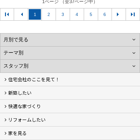
1ページ （全37ページ中）
1
2
3
4
5
6
住宅会社のここを見て！
新築したい
家づくりをはじめる前に
施主をラクさせる会社とは？
理想の家を建てるには？
快適な家づくり
こだわり
大伸の家づくり体制
地熱＆太陽光の家
家づくりスケジュール
アフター・保証体制
リフォームしたい
建替えたい
家を見る
小さなリフォーム
大きなリフォーム
ビフォーアフター