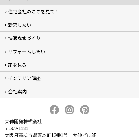
住宅会社のここを見て！
新築したい
家づくりをはじめる前に
施主をラクさせる会社とは？
理想の家を建てるには？
快適な家づくり
こだわり
大伸の家づくり体制
地熱＆太陽光の家
家づくりスケジュール
アフター・保証体制
リフォームしたい
建替えたい
家を見る
小さなリフォーム
大きなリフォーム
ビフォーアフター
インテリア講座
お客様の声
フォトギャラリー
ただいま建築中
施工実績
会社案内
イベント予告
イベント報告
会社概要
アクセス
スタッフブログ
スタッフ紹介
大伸開発の歩み
プライバシーポリシー
大伸開発株式会社
〒569-1131
大阪府高槻市郡家本町12番1号 大伸ビル3F