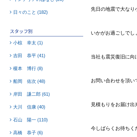
先日の地震で大なり
日々のこと (182)
スタッフ別
いかがお過ごしでし
小椋 幸太 (1)
吉田 恭平 (41)
当社も震災復旧に向
榎本 博行 (8)
お問い合わせを頂い
船岡 佑次 (48)
岸田 謙二郎 (61)
見積もりをお届け出
大川 信康 (40)
石山 陽一 (110)
今しばらくお待ちく
高橋 恭子 (6)