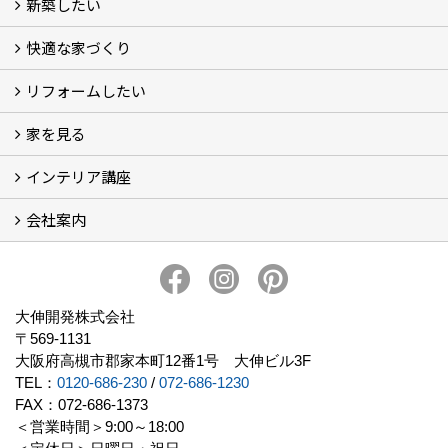
新築したい
家づくりをはじめる前に
施主をラクさせる会社とは？
理想の家を建てるには？
快適な家づくり
こだわり
大伸の家づくり体制
地熱＆太陽光の家
家づくりスケジュール
アフター・保証体制
リフォームしたい
建替えたい
家を見る
小さなリフォーム
大きなリフォーム
ビフォーアフター
インテリア講座
お客様の声
フォトギャラリー
ただいま建築中
施工実績
会社案内
イベント予告
イベント報告
会社概要
アクセス
スタッフブログ
スタッフ紹介
大伸開発の歩み
プライバシーポリシー
大伸開発株式会社
〒569-1131
大阪府高槻市郡家本町12番1号 大伸ビル3F
TEL：
0120-686-230
/
072-686-1230
FAX：072-686-1373
＜営業時間＞9:00～18:00