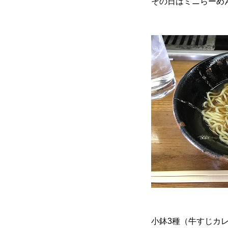
その日はミニらーめ
小鉢3種（牛すじカ