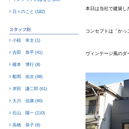
本日は当社で建築し
日々のこと (182)
スタッフ別
コンセプトは「かっ
小椋 幸太 (1)
吉田 恭平 (41)
ヴィンテージ風のダ
榎本 博行 (8)
船岡 佑次 (48)
岸田 謙二郎 (61)
大川 信康 (40)
石山 陽一 (110)
高橋 恭子 (6)