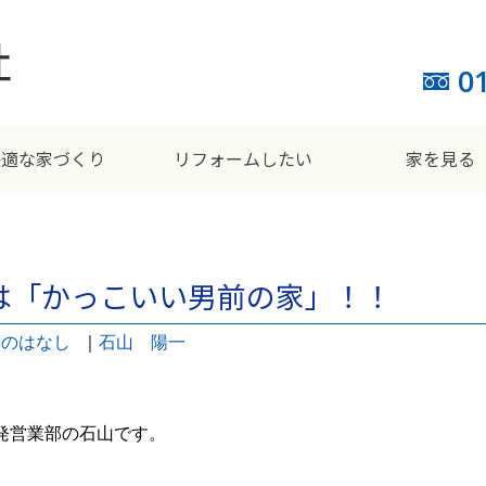
0
快適な家づくり
リフォームしたい
家を見る
は「かっこいい男前の家」！！
築のはなし
｜
石山 陽一
発営業部の石山です。